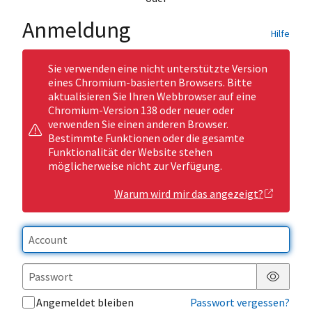
Anmeldung
Hilfe
Sie verwenden eine nicht unterstützte Version
eines Chromium-basierten Browsers. Bitte
aktualisieren Sie Ihren Webbrowser auf eine
Chromium-Version 138 oder neuer oder
verwenden Sie einen anderen Browser.
Bestimmte Funktionen oder die gesamte
Funktionalität der Website stehen
möglicherweise nicht zur Verfügung.
Warum wird mir das angezeigt?
Passwor
Angemeldet bleiben
Passwort vergessen?