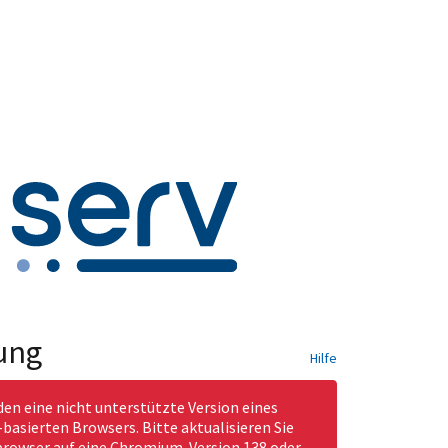
ung
Hilfe
den eine nicht unterstützte Version eines
asierten Browsers. Bitte aktualisieren Sie
rowser auf eine Chromium-Version 138 oder